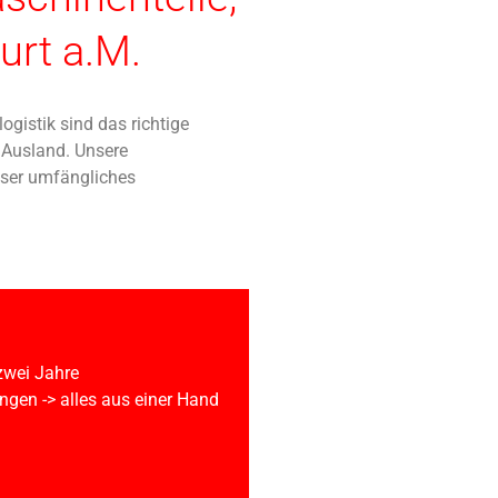
urt a.M.
gistik sind das richtige
s Ausland. Unsere
nser umfängliches
 zwei Jahre
gen -> alles aus einer Hand