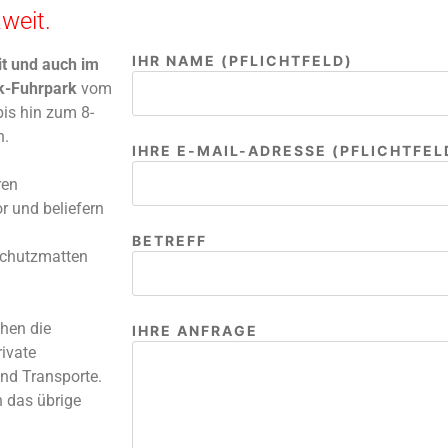
weit.
IHR NAME (PFLICHTFELD)
t und auch im
ik-Fuhrpark
vom
is hin zum 8-
n.
IHRE E-MAIL-ADRESSE (PFLICHTFEL
ren
r und beliefern
BITTE LASSE DIESES FELD LEER.
BETREFF
chutzmatten
hen die
IHRE ANFRAGE
ivate
nd Transporte.
h das übrige