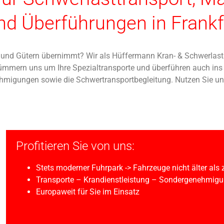
nd Überführungen in Frankf
 und Gütern übernimmt? Wir als Hüffermann Kran- & Schwerlastlo
, kümmern uns um Ihre Spezialtransporte und überführen auch in
migungen sowie die Schwertransportbegleitung. Nutzen Sie u
Profitieren Sie von uns:
Stets moderner Fuhrpark -> Fahrzeuge nicht älter als
Transporte – Krandienstleistung – Sondergenehmigun
Europaweit für Sie im Einsatz