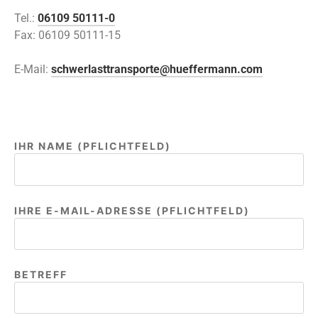
Tel.:
06109 50111-0
Fax: 06109 50111-15
E-Mail:
schwerlasttransporte@hueffermann.com
IHR NAME (PFLICHTFELD)
IHRE E-MAIL-ADRESSE (PFLICHTFELD)
BITTE LASSE DIESES FELD LEER.
BETREFF